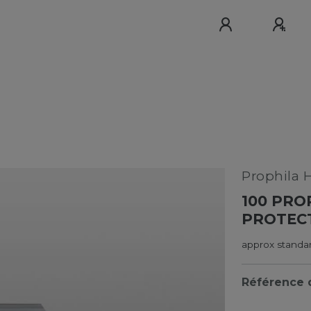
Prophila 
100 PRO
PROTECT
approx standa
Référence d