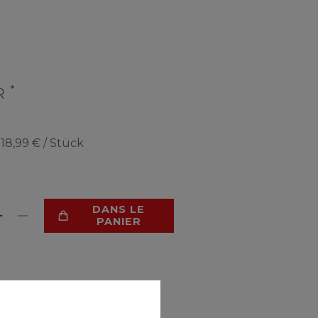
€
*
UR
e
18,99 € / Stück
DANS LE
PANIER