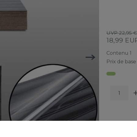
UVP 22,95 
18,99 E
Contenu
1
Prix de bas