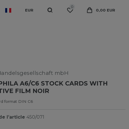
0
EUR
0,00 EUR
Handelsgesellschaft mbH
PHILA A6/C6 STOCK CARDS WITH
IVE FILM NOIR
rd format DIN C6
e l’article
450/071