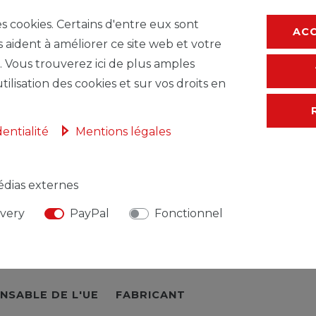
LISTE
es cookies. Certains d'entre eux sont
AC
* avec TVA hors
F
s aident à améliorer ce site web et votre
. Vous trouverez ici de plus amples
tilisation des cookies et sur vos droits en
dentialité
Mentions légales
dias externes
ivery
PayPal
Fonctionnel
NSABLE DE L'UE
FABRICANT