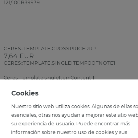
121/100B39939
CERES::TEMPLATE.CROSSPRICERRP
7,64 EUR
CERES::TEMPLATE.SINGLEITEMFOOTNOTE1
Ceres::Template.singleItemContent
1
Ceres::Template.singleItemUnitPrice
7,64 € / Stück
Cookies
Nuestro sitio web utiliza cookies. Algunas de ellas s
esenciales, otras nos ayudan a mejorar este sitio web
su experiencia de usuario. Puede encontrar más
información sobre nuestro uso de cookies y sus
CERES::TEMPLATE.SINGLEITEMADDT