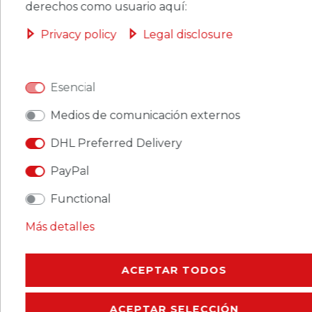
OBASKET
derechos como usuario aquí:
Privacy policy
Legal disclosure
Esencial
CERES::TEMPLATE.SINGLEITEMWISHLIST
Medios de comunicación externos
Ceres::Template.singleItemFootnote1 Ceres::Template.singleItemInclVAT
DHL Preferred Delivery
Ceres::Template.singleItemExclusive
PayPal
Ceres::Template.singleItemShippingCosts
Functional
Más detalles
CERES::TEMPLATE.SINGLEITEMDESCRIPTION
ACEPTAR TODOS
CERES::TEMPLATE.SINGLEITEMMOREDETAILS
ACEPTAR SELECCIÓN