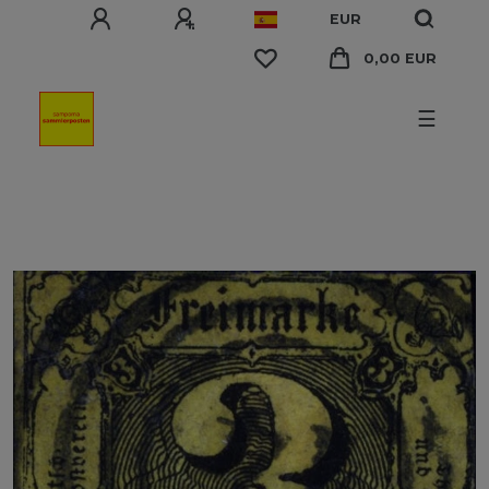
EUR
0,00 EUR
☰