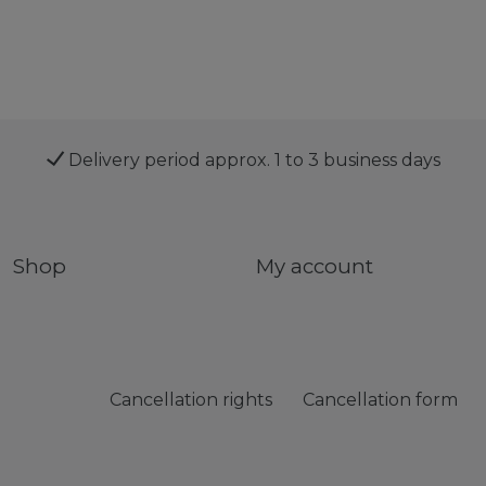
Delivery period approx. 1 to 3 business days
Shop
My account
Cancellation rights
Cancellation form