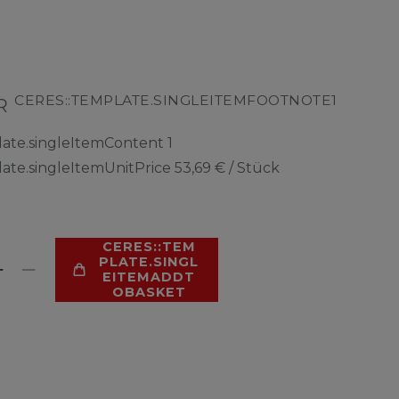
CERES::TEMPLATE.SINGLEITEMFOOTNOTE1
UR
late.singleItemContent
1
late.singleItemUnitPrice
53,69 € / Stück
CERES::TEM
PLATE.SINGL
EITEMADDT
OBASKET