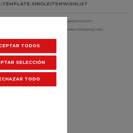
::TEMPLATE.SINGLEITEMWISHLIST
singleItemFootnote1 Ceres::Template.singleItemInclVAT
singleItemExclusive
Ceres::Template.singleItemShippingCosts
CEPTAR TODOS
EPTAR SELECCIÓN
ECHAZAR TODO