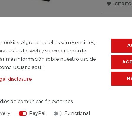
CERES
Ceres::Template.
Ceres::Template.
a cookies. Algunas de ellas son esenciales,
A
rar este sitio web y su experiencia de
ar más información sobre nuestro uso de
AC
como usuario aquí:
R
gal disclosure
dios de comunicación externos
ivery
PayPal
Functional
TEMDESCRIPTION