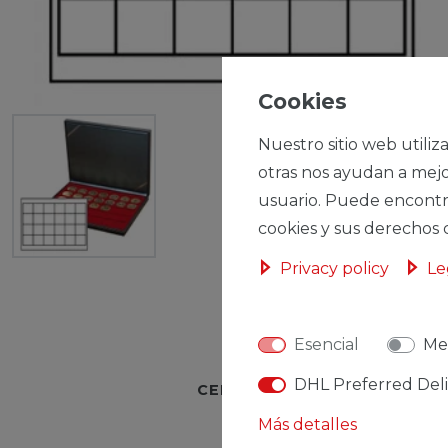
Cookies
Nuestro sitio web utiliz
otras nos ayudan a mejo
usuario. Puede encontr
cookies y sus derechos 
Privacy policy
Le
Esencial
Me
DHL Preferred Del
CERES::TEMPLATE.SINGLEI
Más detalles