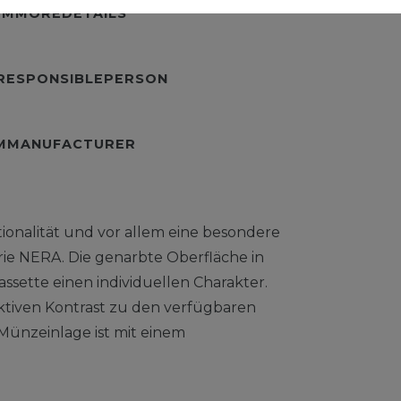
TEMMOREDETAILS
URESPONSIBLEPERSON
EMMANUFACTURER
nktionalität und vor allem eine besondere
ie NERA. Die genarbte Oberfläche in
assette einen individuellen Charakter.
aktiven Kontrast zu den verfügbaren
Münzeinlage ist mit einem