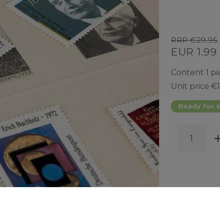
RRP €29.95
EUR 1.99
Content
1
pi
Unit price
€1
Ready for s
WISH 