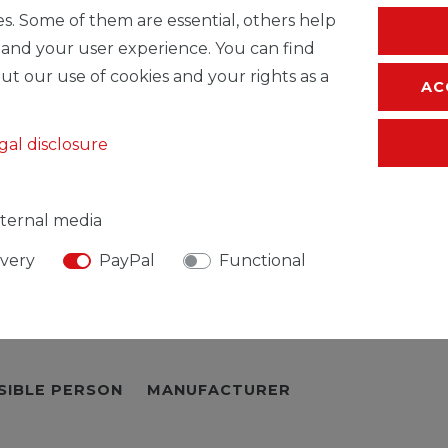
s. Some of them are essential, others help
* Incl. VAT excl.
S
 and your user experience. You can find
ut our use of cookies and your rights as a
AC
gal disclosure
ternal media
ivery
PayPal
Functional
SIBLE PERSON
MANUFACTURER