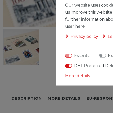
Our website uses cookie
us improve this website
further information abo
user here:
Privacy policy
Le
Essential
Ex
DHL Preferred Del
More details
DESCRIPTION
MORE DETAILS
EU-RESPON