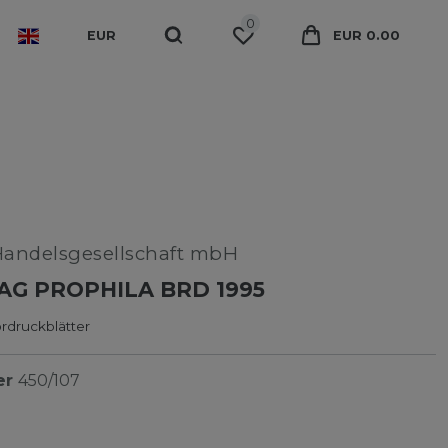
0
EUR
EUR 0.00
Handelsgesellschaft mbH
G PROPHILA BRD 1995
rdruckblätter
er
450/107