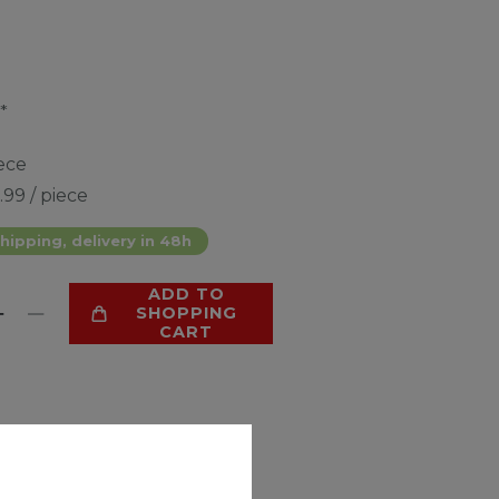
*
ece
.99 / piece
hipping, delivery in 48h
ADD TO
SHOPPING
CART
LIST