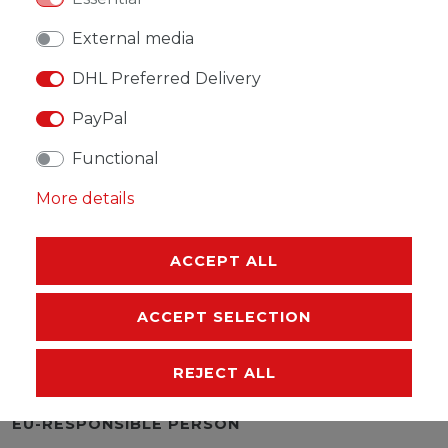
External media
DHL Preferred Delivery
PayPal
WISH LIST
Functional
* Incl. VAT excl.
Shipping
More details
ACCEPT ALL
ACCEPT SELECTION
DESCRIPTION
REJECT ALL
MORE DETAILS
EU-RESPONSIBLE PERSON