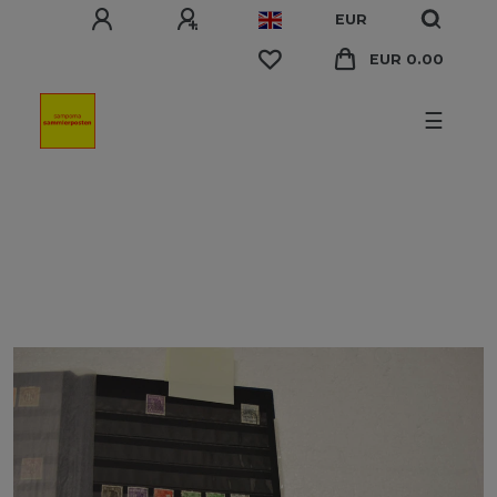
EUR
EUR 0.00
☰