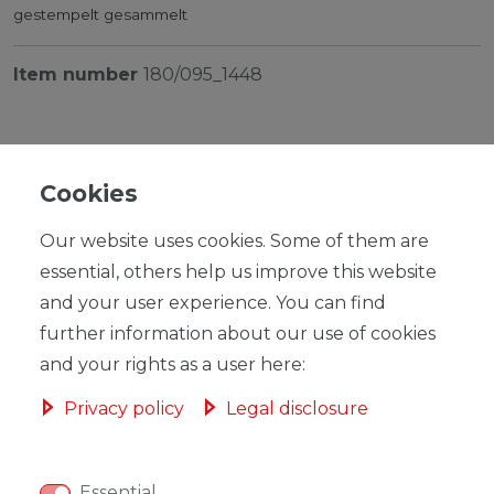
gestempelt gesammelt
Item number
180/095_1448
Cookies
RRP €99.00
Our website uses cookies. Some of them are
*
EUR 89.07
essential, others help us improve this website
and your user experience. You can find
Content
1
piece
further information about our use of cookies
Ready for shipping, delivery in 48h
and your rights as a user here:
Privacy policy
Legal disclosure
ADD TO SHOPPING CART
Essential