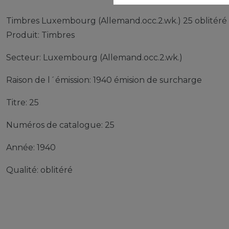
Timbres Luxembourg (Allemand.occ.2.wk.) 25 oblitéré
Produit: Timbres
Secteur: Luxembourg (Allemand.occ.2.wk.)
Raison de l´émission: 1940 émision de surcharge
Titre: 25
Numéros de catalogue: 25
Année: 1940
Qualité: oblitéré