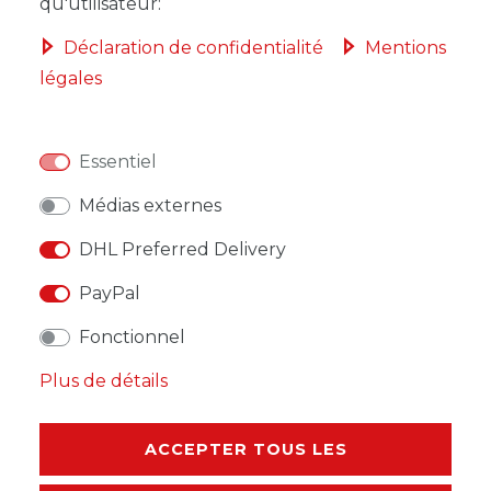
qu'utilisateur:
Déclaration de confidentialité
Mentions
légales
LISTE DE SOUHAITS
Essentiel
* avec TVA hors
Frais de livraison
Médias externes
DHL Preferred Delivery
PayPal
DESCRIPTION
Fonctionnel
Plus de détails
AUTRES DÉTAILS
RESPONSABLE DE L'UE
ACCEPTER TOUS LES