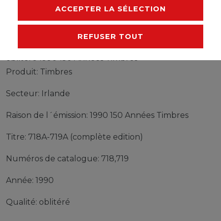
FABRICANT
ACCEPTER LA SÉLECTION
REFUSER TOUT
Timbres Irlande 718A-719A (complète edition)
oblitéré 1990 150 Années Timbres
Produit: Timbres
Secteur: Irlande
Raison de l´émission: 1990 150 Années Timbres
Titre: 718A-719A (complète edition)
Numéros de catalogue: 718,719
Année: 1990
Qualité: oblitéré