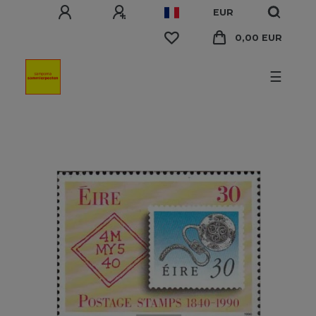
EUR
0,00 EUR
☰