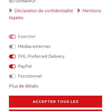
qu'utilisateur:
Déclaration de confidentialité
Mentions
légales
LISTE DE SOUHAITS
Essentiel
* avec TVA hors
Frais de livraison
Médias externes
DHL Preferred Delivery
PayPal
DESCRIPTION
Fonctionnel
Plus de détails
AUTRES DÉTAILS
RESPONSABLE DE L'UE
ACCEPTER TOUS LES