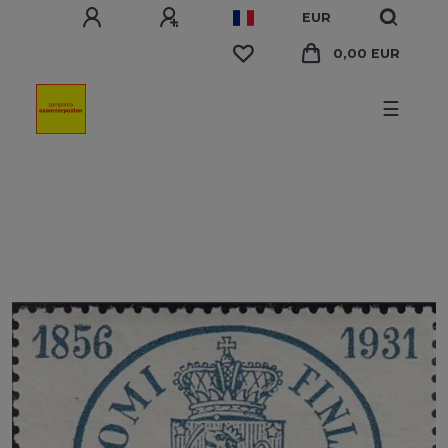
EUR
0,00 EUR
☰