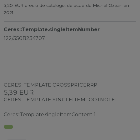
5,20 EUR precio de catalogo, de acuerdo Michel Ozeanien
2021
Ceres::Template.singleItemNumber
122/550B234707
CERES::TEMPLATE.CROSSPRICERRP
5,39 EUR
CERES::TEMPLATE.SINGLEITEMFOOTNOTE1
Ceres::Template.singleItemContent
1