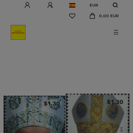
EUR
0,00 EUR
☰