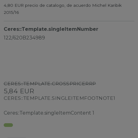
4,80 EUR precio de catalogo, de acuerdo Michel Karibik
2015/16
Ceres::Template.singleItemNumber
122/620B234989
CERES::TEMPLATE.CROSSPRICERRP
5,84 EUR
CERES::TEMPLATE.SINGLEITEMFOOTNOTE1
Ceres::Template.singleItemContent
1