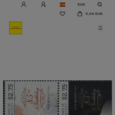
EUR
0,00 EUR
☰