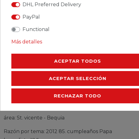
DHL Preferred Delivery
CERES::TEMPLATE.SINGLEITEMDESCRIPTION
PayPal
CERES::TEMPLATE.SINGLEITEMMOREDETAILS
Functional
CERES::TEMPLATE.SINGLEITEMEURESPONSIBLEP
Más detalles
CERES::TEMPLATE.SINGLEITEMMANUFACTURER
ACEPTAR TODOS
sellos St. vicente - Bequia 803-804 pareja (completa
ACEPTAR SELECCIÓN
edición) nuevo con goma original 2012 85.
cumpleaños Papa benedicto XVI.
RECHAZAR TODO
Producto: sellos
área: St. vicente - Bequia
Razón por tema: 2012 85. cumpleaños Papa