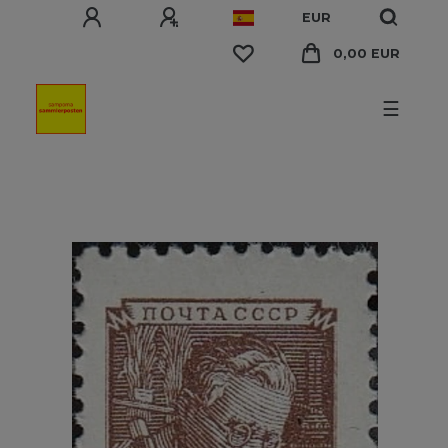
EUR
0,00 EUR
☰