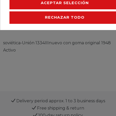
ACEPTAR SELECCIÓN
CERES::TEMPLATE.SINGLEITEMEURESPONSIBLEP
RECHAZAR TODO
CERES::TEMPLATE.SINGLEITEMMANUFACTURER
soviética-Unión 1334IIInuevo con goma original 1948
Activo
Delivery period approx. 1 to 3 business days
Free shipping & return
100-day return policy