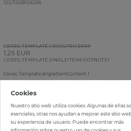
122/320B126326
CERES::TEMPLATE.CROSSPRICERRP
1,25 EUR
CERES::TEMPLATE.SINGLEITEMFOOTNOTE1
Ceres::Template.singleItemContent
1
Ceres::Template.singleItemUnitPrice
1,25 € / Stück
Cookies
Nuestro sitio web utiliza cookies. Algunas de ellas s
esenciales, otras nos ayudan a mejorar este sitio web
su experiencia de usuario. Puede encontrar más
CERES::TEMPLATE.SINGLEITEMADDT
información sobre nuestro uso de cookies y sus