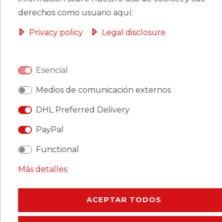
OBASKET
derechos como usuario aquí:
Privacy policy
Legal disclosure
CERES::TEMPLATE.SINGLEITEMWISHLIST
Esencial
Medios de comunicación externos
Ceres::Template.singleItemFootnote1 Ceres::Template.singleItemInclVAT
Ceres::Template.singleItemExclusive
DHL Preferred Delivery
Ceres::Template.singleItemShippingCosts
PayPal
Functional
Más detalles
CERES::TEMPLATE.SINGLEITEMDESCRIPTION
ACEPTAR TODOS
CERES::TEMPLATE.SINGLEITEMMOREDETAILS