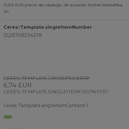
13,00 EUR precio de catalogo, de acuerdo Michel Westafrika
20
Ceres::Template.singleItemNumber
122/570B234378
CERES::TEMPLATE.CROSSPRICERRP
6,74 EUR
CERES::TEMPLATE.SINGLEITEMFOOTNOTE1
Ceres::Template.singleItemContent
1