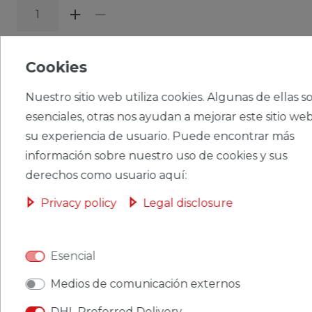
CERES::TEMPLATE.SINGLEITEMADDT
OBASKET
Cookies
Nuestro sitio web utiliza cookies. Algunas de ellas s
esenciales, otras nos ayudan a mejorar este sitio web
su experiencia de usuario. Puede encontrar más
CERES::TEMPLATE.SINGLEITEMWISHLIST
información sobre nuestro uso de cookies y sus
derechos como usuario aquí:
Ceres::Template.singleItemFootnote1 Ceres::Template.singleItemInclVAT
Privacy policy
Legal disclosure
Ceres::Template.singleItemExclusive
Ceres::Template.singleItemShippingCosts
Esencial
Medios de comunicación externos
DHL Preferred Delivery