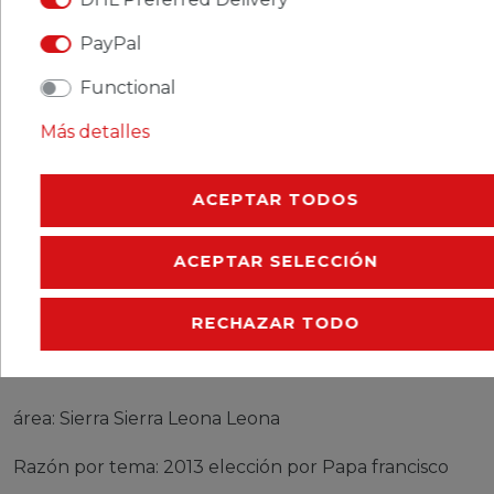
CERES::TEMPLATE.SINGLEITEMDESCRIPTION
PayPal
CERES::TEMPLATE.SINGLEITEMMOREDETAILS
Functional
CERES::TEMPLATE.SINGLEITEMEURESPONSIBLEP
Más detalles
CERES::TEMPLATE.SINGLEITEMMANUFACTURER
ACEPTAR TODOS
ACEPTAR SELECCIÓN
sellos Sierra Sierra Leona Leona 5758-5761 (completa
edición) nuevo con goma original 2013 elección por
RECHAZAR TODO
Papa francisco
Producto: sellos
área: Sierra Sierra Leona Leona
Razón por tema: 2013 elección por Papa francisco