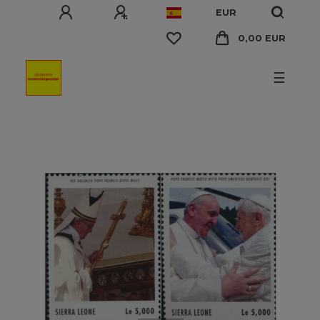
EUR
0,00 EUR
☰