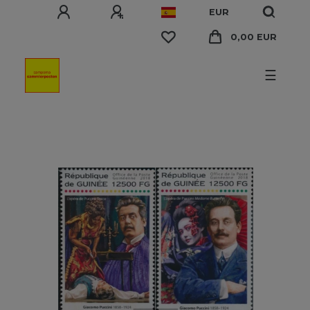
EUR
0,00 EUR
☰