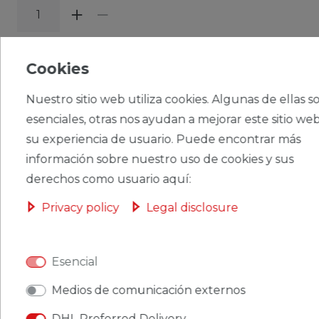
CERES::TEMPLATE.SINGLEITEMADDT
OBASKET
Cookies
Nuestro sitio web utiliza cookies. Algunas de ellas s
esenciales, otras nos ayudan a mejorar este sitio web
su experiencia de usuario. Puede encontrar más
CERES::TEMPLATE.SINGLEITEMWISHLIST
información sobre nuestro uso de cookies y sus
derechos como usuario aquí:
Ceres::Template.singleItemFootnote1 Ceres::Template.singleItemInclVAT
Privacy policy
Legal disclosure
Ceres::Template.singleItemExclusive
Ceres::Template.singleItemShippingCosts
Esencial
Medios de comunicación externos
DHL Preferred Delivery