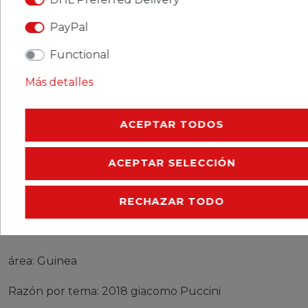
CERES::TEMPLATE.SINGLEITEMDESCRIPTION
PayPal
CERES::TEMPLATE.SINGLEITEMMOREDETAILS
Functional
CERES::TEMPLATE.SINGLEITEMEURESPONSIBLEP
Más detalles
CERES::TEMPLATE.SINGLEITEMMANUFACTURER
ACEPTAR TODOS
ACEPTAR SELECCIÓN
sellos Guinea 2018 Mi 12965-12968 (completa.
edición) nuevo con goma original 2018 giacomo
RECHAZAR TODO
Puccini
Producto: sellos
área: Guinea
Razón por tema: 2018 giacomo Puccini