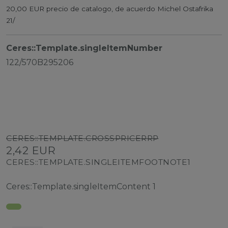
20,00 EUR precio de catalogo, de acuerdo Michel Ostafrika
21/
Ceres::Template.singleItemNumber
122/570B295206
CERES::TEMPLATE.CROSSPRICERRP
2,42 EUR
CERES::TEMPLATE.SINGLEITEMFOOTNOTE1
Ceres::Template.singleItemContent
1