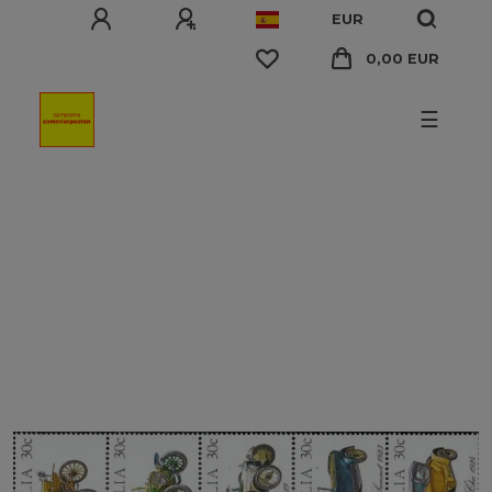
EUR
0,00 EUR
☰