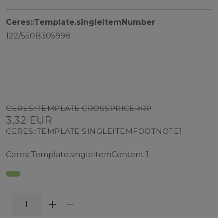
Ceres::Template.singleItemNumber
122/550B305998
CERES::TEMPLATE.CROSSPRICERRP
3,32 EUR
CERES::TEMPLATE.SINGLEITEMFOOTNOTE1
Ceres::Template.singleItemContent
1