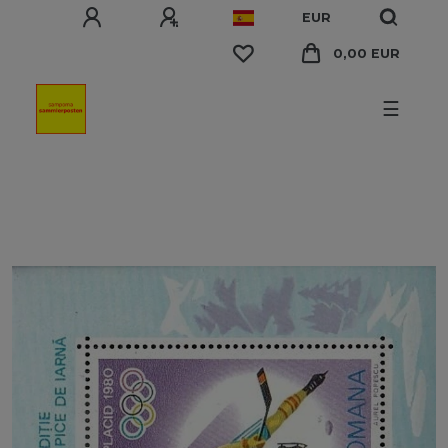
EUR
0,00 EUR
☰