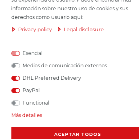
CERES::TEMPLATE.SINGLEITEMADDT
información sobre nuestro uso de cookies y sus
OBASKET
derechos como usuario aquí:
Privacy policy
Legal disclosure
CERES::TEMPLATE.SINGLEITEMWISHLIST
Esencial
Medios de comunicación externos
Ceres::Template.singleItemFootnote1 Ceres::Template.singleItemInclVAT
Ceres::Template.singleItemExclusive
DHL Preferred Delivery
Ceres::Template.singleItemShippingCosts
PayPal
Functional
Más detalles
CERES::TEMPLATE.SINGLEITEMDESCRIPTION
ACEPTAR TODOS