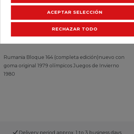
CERES::TEMPLATE.SINGLEITEMMOREDETAILS
ACEPTAR SELECCIÓN
CERES::TEMPLATE.SINGLEITEMEURESPONSIBLEP
RECHAZAR TODO
CERES::TEMPLATE.SINGLEITEMMANUFACTURER
Rumania Bloque 164 (completa edición)nuevo con
goma original 1979 olímpicos Juegos de Invierno
1980
Delivery period approx. 1 to 3 business days