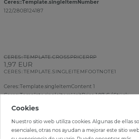
Ceres::Template.singleItemNumber
122/280B124187
CERES::TEMPLATE.CROSSPRICERRP
1,97 EUR
CERES::TEMPLATE.SINGLEITEMFOOTNOTE1
Ceres::Template.singleItemContent
1
Ceres::Template.singleItemUnitPrice
1,97 € / Stück
Cookies
Nuestro sitio web utiliza cookies. Algunas de ellas s
esenciales, otras nos ayudan a mejorar este sitio web
su experiencia de usuario. Puede encontrar más