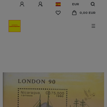
EUR
0,00 EUR
☰