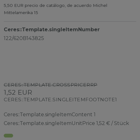
5,50 EUR precio de catálogo, de acuerdo Michel
Mittelamerika 15
Ceres::Template.singleItemNumber
122/620B143825
CERES::TEMPLATE.CROSSPRICERRP
1,52 EUR
CERES::TEMPLATE.SINGLEITEMFOOTNOTE1
Ceres::Template.singleItemContent
1
Ceres::Template.singleItemUnitPrice
1,52 € / Stück