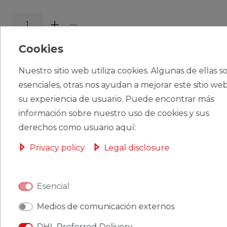
Cookies
CERES::TEMPLATE.SINGLEITEMADDT
OBASKET
Nuestro sitio web utiliza cookies. Algunas de ellas s
esenciales, otras nos ayudan a mejorar este sitio web
su experiencia de usuario. Puede encontrar más
información sobre nuestro uso de cookies y sus
CERES::TEMPLATE.SINGLEITEMWISHLIST
derechos como usuario aquí:
Privacy policy
Legal disclosure
Ceres::Template.singleItemFootnote1 Ceres::Template.singleItemInclVAT
Ceres::Template.singleItemExclusive
Ceres::Template.singleItemShippingCosts
Esencial
Medios de comunicación externos
DHL Preferred Delivery