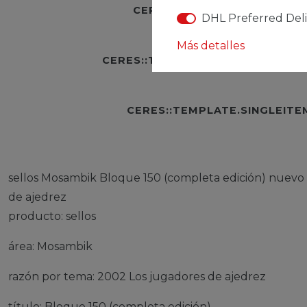
CERES::TEMPLATE.SINGLEI
DHL Preferred Del
Más detalles
CERES::TEMPLATE.SINGLEITEME
CERES::TEMPLATE.SINGLEIT
sellos Mosambik Bloque 150 (completa edición) nuevo
de ajedrez
producto: sellos
área: Mosambik
razón por tema: 2002 Los jugadores de ajedrez
título: Bloque 150 (completa edición)