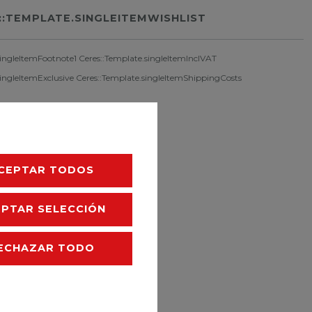
::TEMPLATE.SINGLEITEMWISHLIST
singleItemFootnote1 Ceres::Template.singleItemInclVAT
singleItemExclusive
Ceres::Template.singleItemShippingCosts
CEPTAR TODOS
EPTAR SELECCIÓN
ECHAZAR TODO