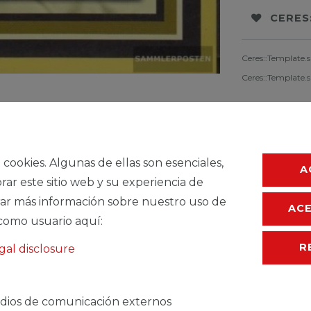
CERES
Ceres::Template.
Ceres::Template.
a cookies. Algunas de ellas son esenciales,
A
rar este sitio web y su experiencia de
ar más información sobre nuestro uso de
AC
como usuario aquí:
R
gal disclosure
TEMDESCRIPTION
dios de comunicación externos