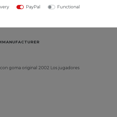
TEMMOREDETAILS
ivery
PayPal
Functional
URESPONSIBLEPERSON
EMMANUFACTURER
 con goma original 2002 Los jugadores