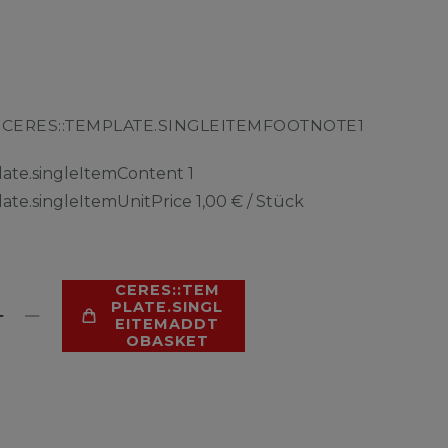
CERES::TEMPLATE.SINGLEITEMFOOTNOTE1
R
late.singleItemContent
1
late.singleItemUnitPrice
1,00 € / Stück
CERES::TEM
PLATE.SINGL
EITEMADDT
OBASKET