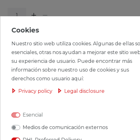
Cookies
CERES::TEMPLATE.SINGLEITEMADDT
OBASKET
Nuestro sitio web utiliza cookies. Algunas de ellas s
esenciales, otras nos ayudan a mejorar este sitio web
su experiencia de usuario. Puede encontrar más
información sobre nuestro uso de cookies y sus
CERES::TEMPLATE.SINGLEITEMWISHLIST
derechos como usuario aquí:
Privacy policy
Legal disclosure
Ceres::Template.singleItemFootnote1 Ceres::Template.singleItemInclVAT
Ceres::Template.singleItemExclusive
Ceres::Template.singleItemShippingCosts
Esencial
Medios de comunicación externos
DHL Preferred Delivery