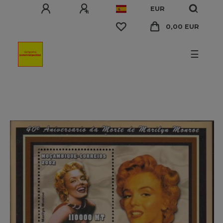
EUR
0,00 EUR
☰