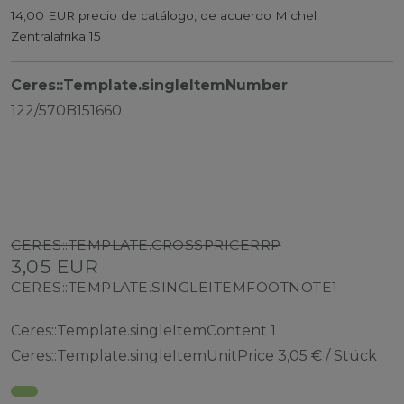
14,00 EUR precio de catálogo, de acuerdo Michel
Zentralafrika 15
Ceres::Template.singleItemNumber
122/570B151660
CERES::TEMPLATE.CROSSPRICERRP
3,05 EUR
CERES::TEMPLATE.SINGLEITEMFOOTNOTE1
Ceres::Template.singleItemContent
1
Ceres::Template.singleItemUnitPrice
3,05 € / Stück