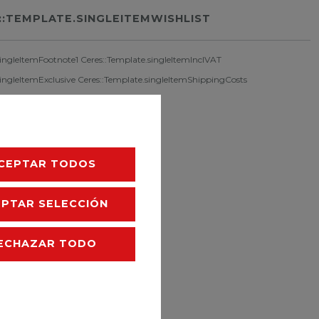
::TEMPLATE.SINGLEITEMWISHLIST
singleItemFootnote1 Ceres::Template.singleItemInclVAT
singleItemExclusive
Ceres::Template.singleItemShippingCosts
CEPTAR TODOS
EPTAR SELECCIÓN
ECHAZAR TODO