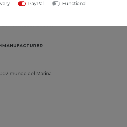
ivery
PayPal
Functional
TEMMOREDETAILS
URESPONSIBLEPERSON
EMMANUFACTURER
2002 mundo del Marina