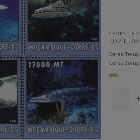
CERES::TE
1,07 EU
Ceres::Temp
Ceres::Temp