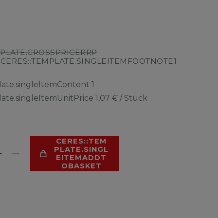
MPLATE.CROSSPRICERRP
CERES::TEMPLATE.SINGLEITEMFOOTNOTE1
R
late.singleItemContent
1
late.singleItemUnitPrice
1,07 € / Stück
CERES::TEM
PLATE.SINGL
EITEMADDT
OBASKET