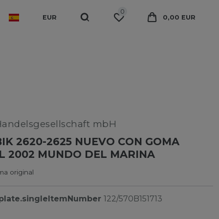
0
EUR
0,00 EUR
Handelsgesellschaft mbH
K 2620-2625 NUEVO CON GOMA
L 2002 MUNDO DEL MARINA
a original
plate.singleItemNumber
122/570B151713