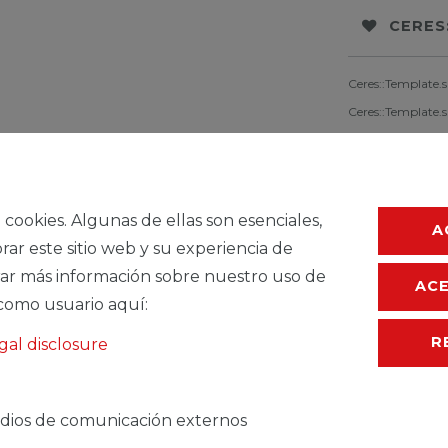
CERES
Ceres::Template.
Ceres::Template.
a cookies. Algunas de ellas son esenciales,
A
rar este sitio web y su experiencia de
ar más información sobre nuestro uso de
AC
como usuario aquí:
R
gal disclosure
TEMDESCRIPTION
dios de comunicación externos