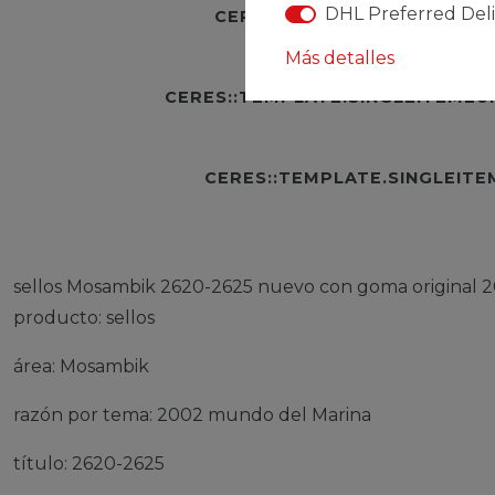
DHL Preferred Del
CERES::TEMPLATE.SINGLEI
Más detalles
CERES::TEMPLATE.SINGLEITEME
CERES::TEMPLATE.SINGLEIT
sellos Mosambik 2620-2625 nuevo con goma original 
producto: sellos
área: Mosambik
razón por tema: 2002 mundo del Marina
título: 2620-2625