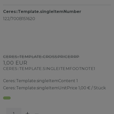
Ceres::Template.singleItemNumber
122/700B151620
CERES::TEMPLATE.CROSSPRICERRP
1,00 EUR
CERES::TEMPLATE.SINGLEITEMFOOTNOTE1
Ceres::Template.singleItemContent
1
Ceres::Template.singleItemUnitPrice
1,00 € / Stück