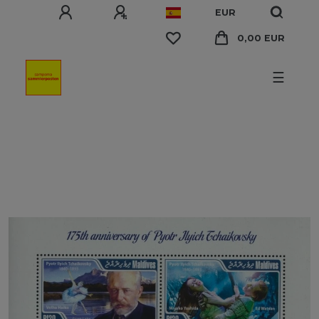
EUR
0,00 EUR
☰