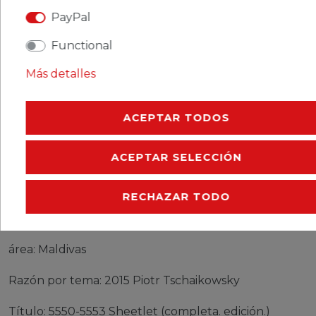
PayPal
CERES::TEMPLATE.SINGLEITEMMOREDETAILS
Functional
CERES::TEMPLATE.SINGLEITEMEURESPONSIBLEP
Más detalles
CERES::TEMPLATE.SINGLEITEMMANUFACTURER
ACEPTAR TODOS
ACEPTAR SELECCIÓN
sellos Maldivas 5550-5553 Sheetlet (completa.
edición.) nuevo con goma original 2015 Piotr
RECHAZAR TODO
Tschaikowsky
Producto: sellos
área: Maldivas
Razón por tema: 2015 Piotr Tschaikowsky
Título: 5550-5553 Sheetlet (completa. edición.)