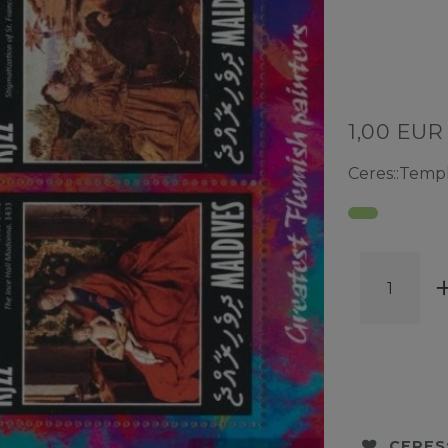
1,00 EU
Ceres::Temp
CERES