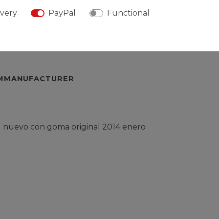
TEMMOREDETAILS
ivery
PayPal
Functional
URESPONSIBLEPERSON
EMMANUFACTURER
.) nuevo con goma original 2014 enero