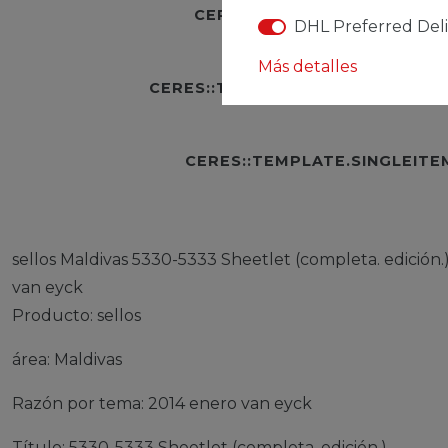
CERES::TEMPLATE.SINGLEI
DHL Preferred Del
Más detalles
CERES::TEMPLATE.SINGLEITEME
CERES::TEMPLATE.SINGLEIT
sellos Maldivas 5330-5333 Sheetlet (completa. edición
van eyck
Producto: sellos
área: Maldivas
Razón por tema: 2014 enero van eyck
Título: 5330-5333 Sheetlet (completa. edición.)