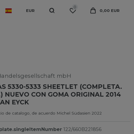
0
EUR
0,00 EUR
Handelsgesellschaft mbH
S 5330-5333 SHEETLET (COMPLETA.
.) NUEVO CON GOMA ORIGINAL 2014
AN EYCK
cio de catalogo, de acuerdo Michel Südasien 2022
plate.singleItemNumber
122/660B221856