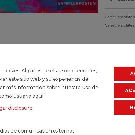
Ceres::Template.
Ceres::Template.
a cookies. Algunas de ellas son esenciales,
A
rar este sitio web y su experiencia de
ar más información sobre nuestro uso de
AC
como usuario aquí:
R
gal disclosure
TEMDESCRIPTION
dios de comunicación externos