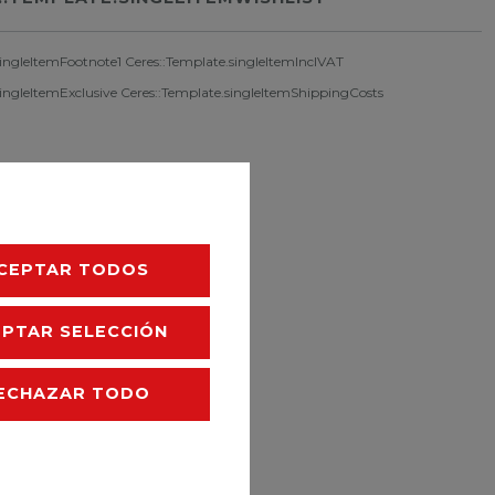
singleItemFootnote1 Ceres::Template.singleItemInclVAT
singleItemExclusive
Ceres::Template.singleItemShippingCosts
CEPTAR TODOS
EPTAR SELECCIÓN
ECHAZAR TODO