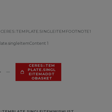
CERES::TEMPLATE.SINGLEITEMFOOTNOTE1
R
late.singleItemContent
1
CERES::TEM
PLATE.SINGL
EITEMADDT
OBASKET
::TEMPLATE.SINGLEITEMWISHLIST