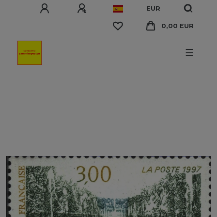
EUR
0,00 EUR
☰