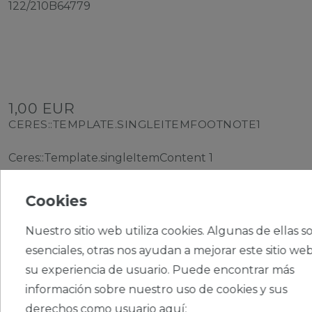
122/210B64779
1,00 EUR
CERES::TEMPLATE.SINGLEITEMFOOTNOTE1
Ceres::Template.singleItemContent
1
Ceres::Template.singleItemUnitPrice
1,00 € / Stück
Cookies
Nuestro sitio web utiliza cookies. Algunas de ellas s
esenciales, otras nos ayudan a mejorar este sitio web
su experiencia de usuario. Puede encontrar más
CERES::TEMPLATE.SINGLEITEMADDT
información sobre nuestro uso de cookies y sus
OBASKET
derechos como usuario aquí: