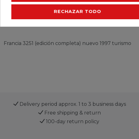
CERES::TEMPLATE.SINGLEITEMEURESPONSIBLEP
RECHAZAR TODO
CERES::TEMPLATE.SINGLEITEMMANUFACTURER
Francia 3251 (edición completa) nuevo 1997 turismo
Delivery period approx. 1 to 3 business days
Free shipping & return
100-day return policy