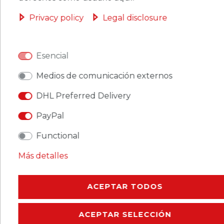
Privacy policy
Legal disclosure
CERES::TEMPLATE.SINGLEITEMWISHLIST
Esencial
Medios de comunicación externos
Ceres::Template.singleItemFootnote1 Ceres::Template.singleItemInclVAT
DHL Preferred Delivery
Ceres::Template.singleItemExclusive
Ceres::Template.singleItemShippingCosts
PayPal
Functional
Más detalles
CERES::TEMPLATE.SINGLEITEMDESCRIPTION
ACEPTAR TODOS
CERES::TEMPLATE.SINGLEITEMMOREDETAILS
ACEPTAR SELECCIÓN