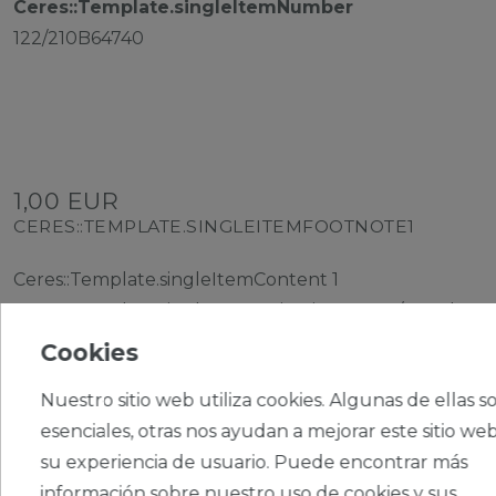
Ceres::Template.singleItemNumber
122/210B64740
1,00 EUR
CERES::TEMPLATE.SINGLEITEMFOOTNOTE1
Ceres::Template.singleItemContent
1
Ceres::Template.singleItemUnitPrice
1,00 € / Stück
Cookies
Nuestro sitio web utiliza cookies. Algunas de ellas s
esenciales, otras nos ayudan a mejorar este sitio web
su experiencia de usuario. Puede encontrar más
CERES::TEMPLATE.SINGLEITEMADDT
información sobre nuestro uso de cookies y sus