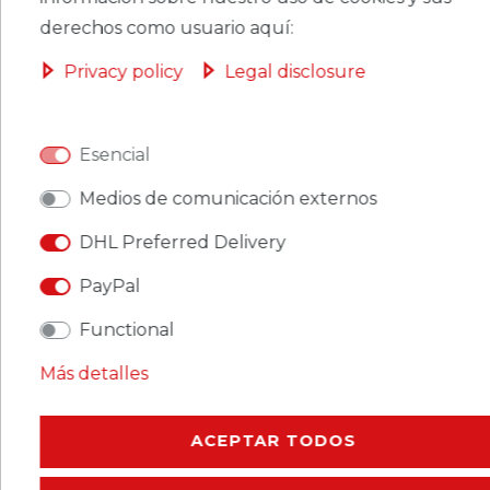
OBASKET
derechos como usuario aquí:
Privacy policy
Legal disclosure
CERES::TEMPLATE.SINGLEITEMWISHLIST
Esencial
Medios de comunicación externos
Ceres::Template.singleItemFootnote1 Ceres::Template.singleItemInclVAT
Ceres::Template.singleItemExclusive
DHL Preferred Delivery
Ceres::Template.singleItemShippingCosts
PayPal
Functional
Más detalles
CERES::TEMPLATE.SINGLEITEMDESCRIPTION
ACEPTAR TODOS
CERES::TEMPLATE.SINGLEITEMMOREDETAILS