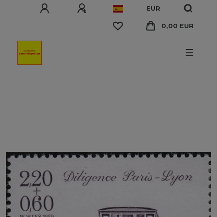
EUR
0,00 EUR
☰