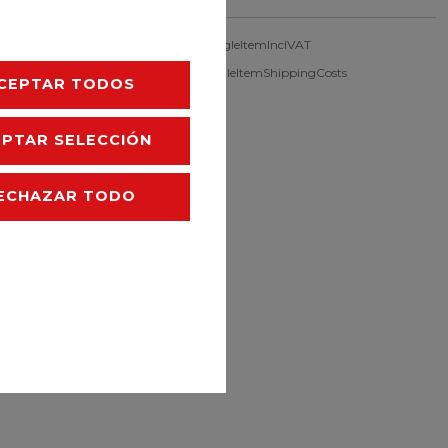
singleItemFootnote1 Ceres::Template.singleItemInclVAT
singleItemExclusive
Ceres::Template.singleItemShippingCosts
CEPTAR TODOS
EPTAR SELECCIÓN
ECHAZAR TODO