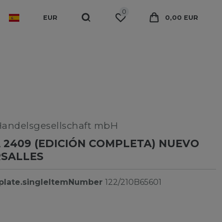
0
EUR
0,00 EUR
Handelsgesellschaft mbH
 2409 (EDICIÓN COMPLETA) NUEVO
RSALLES
plate.singleItemNumber
122/210B65601