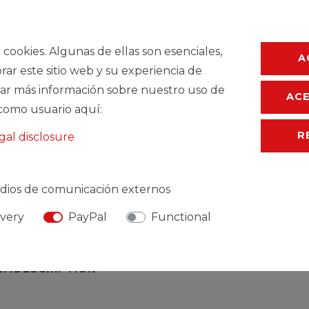
Ceres::Template.
a cookies. Algunas de ellas son esenciales,
Ceres::Template.
A
rar este sitio web y su experiencia de
ar más información sobre nuestro uso de
AC
como usuario aquí:
R
gal disclosure
dios de comunicación externos
ivery
PayPal
Functional
TEMDESCRIPTION