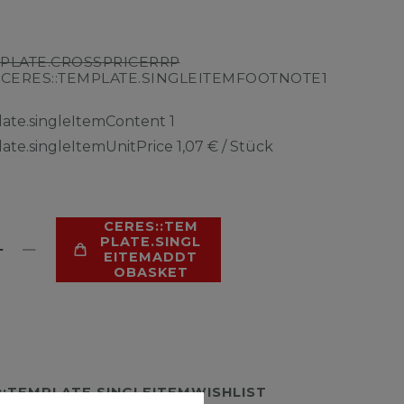
MPLATE.CROSSPRICERRP
CERES::TEMPLATE.SINGLEITEMFOOTNOTE1
R
late.singleItemContent
1
late.singleItemUnitPrice
1,07 € / Stück
CERES::TEM
PLATE.SINGL
EITEMADDT
OBASKET
::TEMPLATE.SINGLEITEMWISHLIST