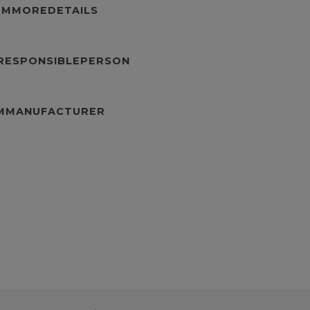
TEMMOREDETAILS
URESPONSIBLEPERSON
EMMANUFACTURER