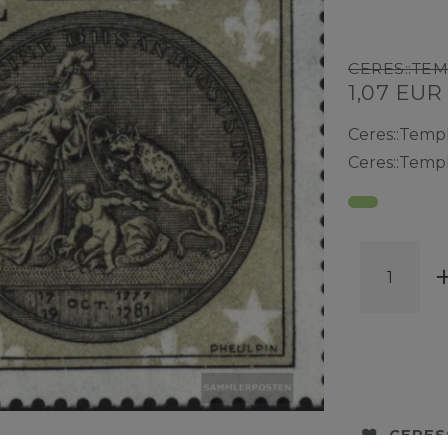
CERES::TE
1,07 EU
Ceres::Temp
Ceres::Temp
CERES