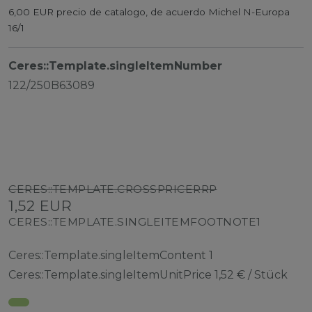
6,00 EUR precio de catalogo, de acuerdo Michel N-Europa
16/1
Ceres::Template.singleItemNumber
122/250B63089
CERES::TEMPLATE.CROSSPRICERRP
1,52 EUR
CERES::TEMPLATE.SINGLEITEMFOOTNOTE1
Ceres::Template.singleItemContent
1
Ceres::Template.singleItemUnitPrice
1,52 € / Stück