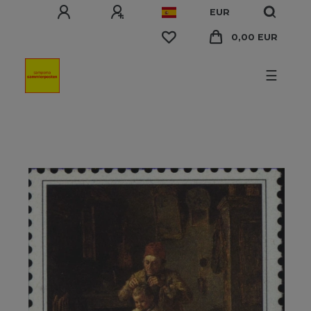
EUR
0,00 EUR
☰