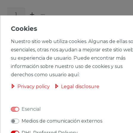
Cookies
CERES::TEMPLATE.SINGLEITEMADDT
OBASKET
Nuestro sitio web utiliza cookies. Algunas de ellas s
esenciales, otras nos ayudan a mejorar este sitio web
su experiencia de usuario. Puede encontrar más
información sobre nuestro uso de cookies y sus
CERES::TEMPLATE.SINGLEITEMWISHLIST
derechos como usuario aquí:
Privacy policy
Legal disclosure
Ceres::Template.singleItemFootnote1 Ceres::Template.singleItemInclVAT
Ceres::Template.singleItemExclusive
Ceres::Template.singleItemShippingCosts
Esencial
Medios de comunicación externos
DHL Preferred Delivery