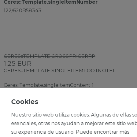
Ceres::Template.singleItemNumber
122/620B58343
CERES::TEMPLATE.CROSSPRICERRP
1,25 EUR
CERES::TEMPLATE.SINGLEITEMFOOTNOTE1
Ceres::Template.singleItemContent
1
Ceres::Template.singleItemUnitPrice
1,25 € / Stück
Cookies
Nuestro sitio web utiliza cookies. Algunas de ellas s
esenciales, otras nos ayudan a mejorar este sitio web
su experiencia de usuario. Puede encontrar más