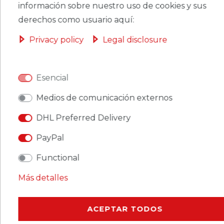
información sobre nuestro uso de cookies y sus
CERES::TEMPLATE.SINGLEITEMADDT
OBASKET
derechos como usuario aquí:
Privacy policy
Legal disclosure
Esencial
CERES::TEMPLATE.SINGLEITEMWISHLIST
Medios de comunicación externos
Ceres::Template.singleItemFootnote1 Ceres::Template.singleItemInclVAT
DHL Preferred Delivery
Ceres::Template.singleItemExclusive
Ceres::Template.singleItemShippingCosts
PayPal
Functional
Más detalles
CERES::TEMPLATE.SINGLEITEMDESCRIPTION
ACEPTAR TODOS