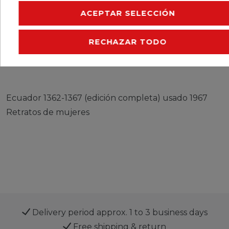
CERES::TEMPLATE.SINGLEITEMMOREDETAILS
ACEPTAR SELECCIÓN
CERES::TEMPLATE.SINGLEITEMEURESPONSIBLEP
RECHAZAR TODO
CERES::TEMPLATE.SINGLEITEMMANUFACTURER
Ecuador 1362-1367 (edición completa) usado 1967
Retratos de mujeres
Delivery period approx. 1 to 3 business days
Free shipping & return