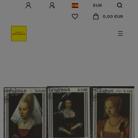
EUR
0,00 EUR
☰