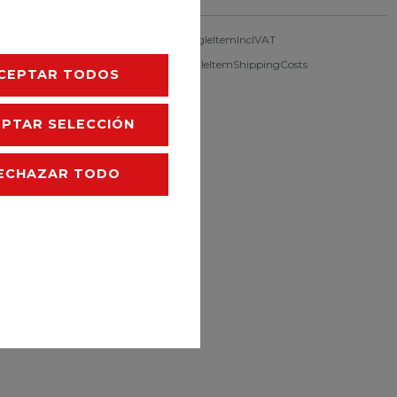
singleItemFootnote1 Ceres::Template.singleItemInclVAT
singleItemExclusive
Ceres::Template.singleItemShippingCosts
CEPTAR TODOS
EPTAR SELECCIÓN
ECHAZAR TODO