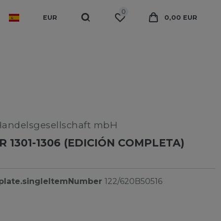
0
EUR
0,00 EUR
Handelsgesellschaft mbH
 1301-1306 (EDICIÓN COMPLETA)
plate.singleItemNumber
122/620B50516