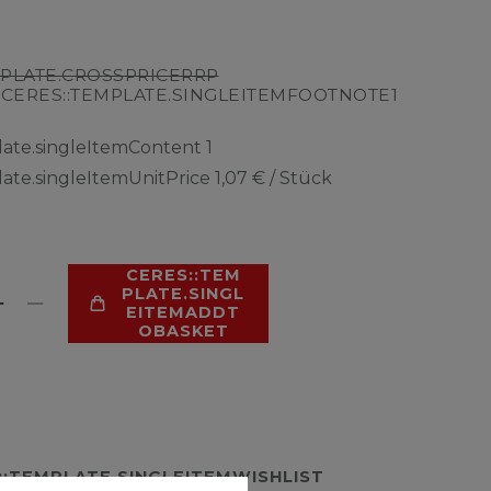
MPLATE.CROSSPRICERRP
CERES::TEMPLATE.SINGLEITEMFOOTNOTE1
R
late.singleItemContent
1
late.singleItemUnitPrice
1,07 € / Stück
CERES::TEM
PLATE.SINGL
EITEMADDT
OBASKET
::TEMPLATE.SINGLEITEMWISHLIST