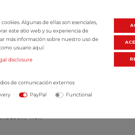
Ceres::Template.
a cookies. Algunas de ellas son esenciales,
Ceres::Template.
A
rar este sitio web y su experiencia de
ar más información sobre nuestro uso de
AC
como usuario aquí:
R
gal disclosure
dios de comunicación externos
ivery
PayPal
Functional
TEMDESCRIPTION