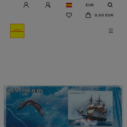
EUR
0,00 EUR
☰