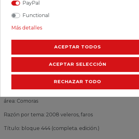
PayPal
CERES::TEMPLATE.SINGLEITEMMOREDETAILS
Functional
Más detalles
CERES::TEMPLATE.SINGLEITEMEURESPONSIBLEP
CERES::TEMPLATE.SINGLEITEMMANUFACTURER
ACEPTAR TODOS
ACEPTAR SELECCIÓN
sellos Comoras bloque 444 (completa. edición.)
nuevo con goma original 2008 veleros, faros
RECHAZAR TODO
Producto: sellos
área: Comoras
Razón por tema: 2008 veleros, faros
Título: bloque 444 (completa. edición.)