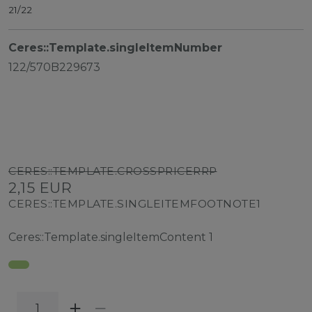
21/22
Ceres::Template.singleItemNumber
122/570B229673
CERES::TEMPLATE.CROSSPRICERRP
2,15 EUR
CERES::TEMPLATE.SINGLEITEMFOOTNOTE1
Ceres::Template.singleItemContent
1