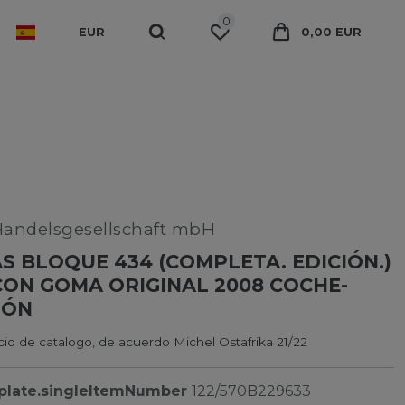
0
EUR
0,00 EUR
Handelsgesellschaft mbH
 BLOQUE 434 (COMPLETA. EDICIÓN.)
ON GOMA ORIGINAL 2008 COCHE-
IÓN
io de catalogo, de acuerdo Michel Ostafrika 21/22
plate.singleItemNumber
122/570B229633