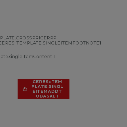
MPLATE.CROSSPRICERRP
CERES::TEMPLATE.SINGLEITEMFOOTNOTE1
late.singleItemContent
1
CERES::TEM
PLATE.SINGL
EITEMADDT
OBASKET