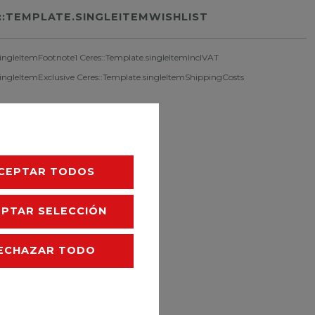
::TEMPLATE.SINGLEITEMWISHLIST
singleItemFootnote1 Ceres::Template.singleItemInclVAT
singleItemExclusive
Ceres::Template.singleItemShippingCosts
CEPTAR TODOS
EPTAR SELECCIÓN
ECHAZAR TODO