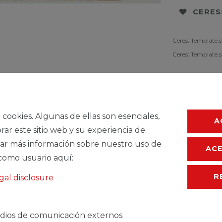
CERES
Ceres::Template.
Ceres::Template.
a cookies. Algunas de ellas son esenciales,
A
rar este sitio web y su experiencia de
ar más información sobre nuestro uso de
AC
como usuario aquí:
R
gal disclosure
TEMDESCRIPTION
dios de comunicación externos