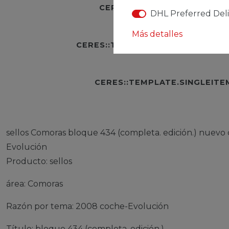
CERES::TEMPLATE.SINGLEI
DHL Preferred Del
Más detalles
CERES::TEMPLATE.SINGLEITEME
CERES::TEMPLATE.SINGLEIT
sellos Comoras bloque 434 (completa. edición.) nuevo
Evolución
Producto: sellos
área: Comoras
Razón por tema: 2008 coche-Evolución
Título: bloque 434 (completa. edición.)