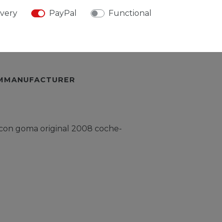
TEMMOREDETAILS
ivery
PayPal
Functional
URESPONSIBLEPERSON
EMMANUFACTURER
 con goma original 2008 coche-