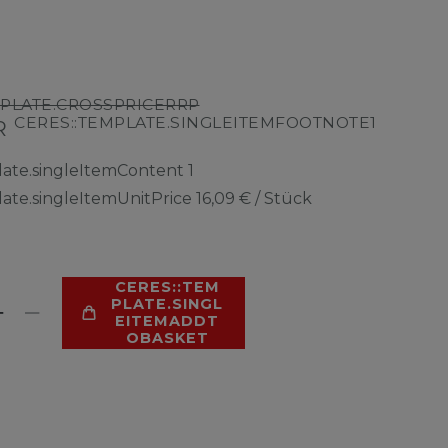
MPLATE.CROSSPRICERRP
CERES::TEMPLATE.SINGLEITEMFOOTNOTE1
UR
late.singleItemContent
1
late.singleItemUnitPrice
16,09 € / Stück
CERES::TEM
PLATE.SINGL
EITEMADDT
OBASKET