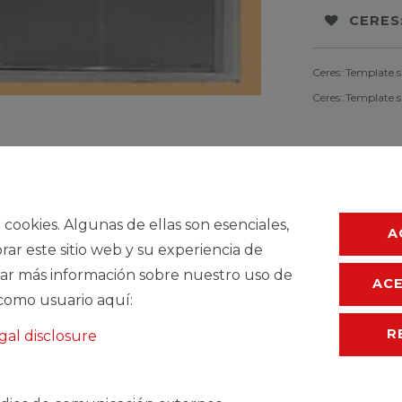
CERES
Ceres::Template.
Ceres::Template.
a cookies. Algunas de ellas son esenciales,
A
rar este sitio web y su experiencia de
ar más información sobre nuestro uso de
AC
como usuario aquí:
R
gal disclosure
TEMDESCRIPTION