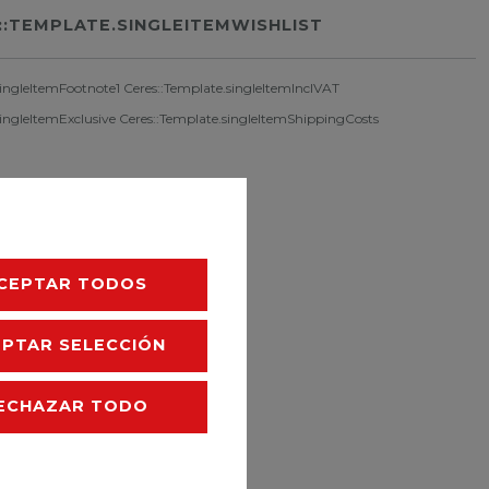
::TEMPLATE.SINGLEITEMWISHLIST
singleItemFootnote1 Ceres::Template.singleItemInclVAT
singleItemExclusive
Ceres::Template.singleItemShippingCosts
CEPTAR TODOS
EPTAR SELECCIÓN
ECHAZAR TODO