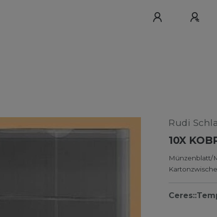
Rudi Schl
10X KOB
Münzenblatt/M
Kartonzwische
Ceres::Tem