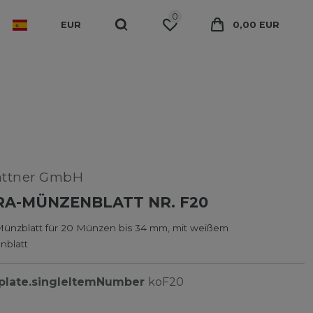
0
EUR
0,00 EUR
attner GmbH
RA-MÜNZENBLATT NR. F20
ünzblatt für 20 Münzen bis 34 mm, mit weißem
nblatt
plate.singleItemNumber
koF20