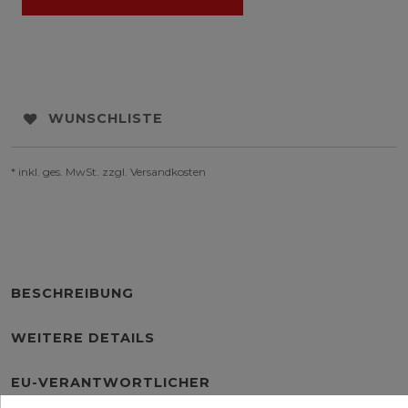
WUNSCHLISTE
* inkl. ges. MwSt. zzgl.
Versandkosten
BESCHREIBUNG
WEITERE DETAILS
EU-VERANTWORTLICHER