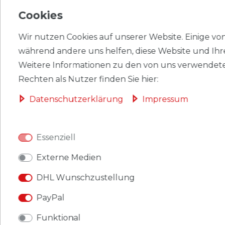
HERSTELLER
Cookies
Wir nutzen Cookies auf unserer Website. Einige von 
während andere uns helfen, diese Website und Ihr
Briefmarken Französ. Gebiete Antarktis 1959 Mi 14-17
Weitere Informationen zu den von uns verwendete
(kompl.Ausg.) postfrisch Freimarken: Vögel.
Rechten als Nutzer finden Sie hier:
Produkt: Briefmarken.
Daten­schutz­erklärung
Impressum
Gebiet: Französ. Gebiete Antarktis
.
Essenziell
Ausgabeanlass: 1959 Vögel, Wappen.
Externe Medien
Titel: 14-17 (kompl.Ausg.).
DHL Wunschzustellung
Katalognummern: 14,15,16,17.
PayPal
Ausgabejahr: 1959.
Funktional