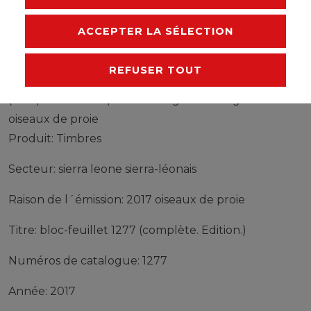
FABRICANT
ACCEPTER LA SÉLECTION
REFUSER TOUT
Timbres sierra leone sierra-léonais bloc-feuillet 1277
(complète edition) neuf avec gomme originale 2017
oiseaux de proie
Produit: Timbres
Secteur: sierra leone sierra-léonais
Raison de l´émission: 2017 oiseaux de proie
Titre: bloc-feuillet 1277 (complète. Edition.)
Numéros de catalogue: 1277
Année: 2017