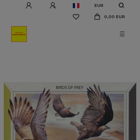
EUR
0,00 EUR
☰