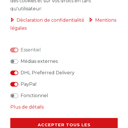
DANS LE PANIER
des cookies et sur vos droits en tant
qu'utilisateur:
Déclaration de confidentialité
Mentions
légales
LISTE DE SOUHAITS
Essentiel
* avec TVA hors
Frais de livraison
Médias externes
DHL Preferred Delivery
PayPal
DESCRIPTION
Fonctionnel
Plus de détails
AUTRES DÉTAILS
RESPONSABLE DE L'UE
ACCEPTER TOUS LES